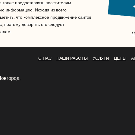
а также предоставлять посетителям
ую информацию. Исходя из всего
етить, что комплексное продвижение сайтов
, поэтому доверять его следует
налам.
П
О НАС
НАШИ РАБОТЫ
УСЛУГИ
ЦЕНЫ
А
Новгород,