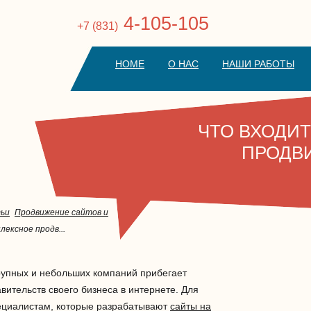
4-105-105
+7 (831)
HOME
О НАС
НАШИ РАБОТЫ
ЧТО ВХОДИ
ПРОДВ
ьи
Продвижение сайтов и
лексное продв...
рупных и небольших компаний прибегает
вительств своего бизнеса в интернете. Для
пециалистам, которые разрабатывают
сайты на