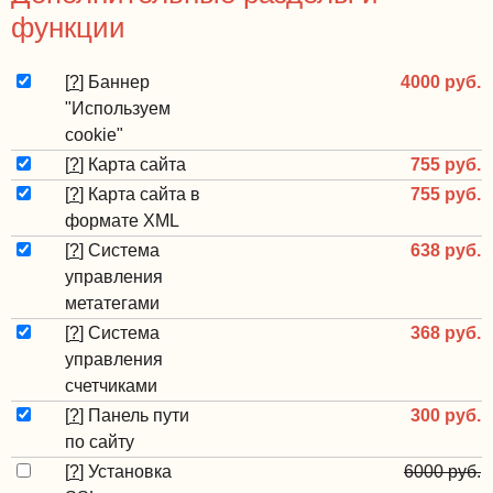
функции
[
?
]
Баннер
4000 руб.
"Используем
cookie"
[
?
]
Карта сайта
755 руб.
[
?
]
Карта сайта в
755 руб.
формате XML
[
?
]
Система
638 руб.
управления
метатегами
[
?
]
Система
368 руб.
управления
счетчиками
[
?
]
Панель пути
300 руб.
по сайту
[
?
]
Установка
6000 руб.