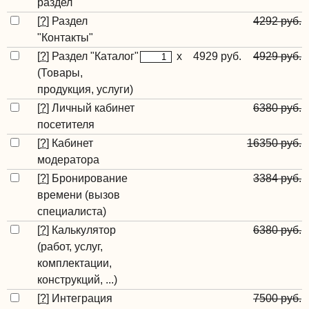
раздел
[
?
]
Раздел
4292 руб.
"Контакты"
[
?
]
Раздел "Каталог"
x
4929 руб.
4929 руб.
(Товары,
продукция, услуги)
[
?
]
Личный кабинет
6380 руб.
посетителя
[
?
]
Кабинет
16350 руб.
модератора
[
?
]
Бронирование
3384 руб.
времени (вызов
специалиста)
[
?
]
Калькулятор
6380 руб.
(работ, услуг,
комплектации,
конструкций, ...)
[
?
]
Интеграция
7500 руб.