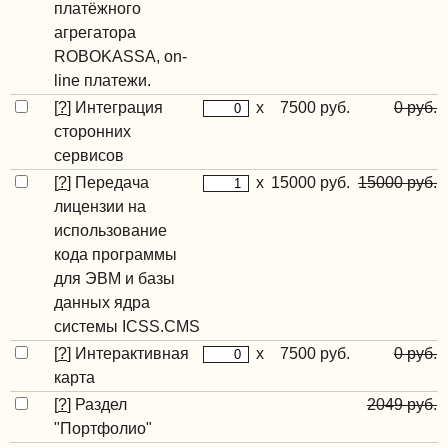
платёжного
агрегатора
ROBOKASSA, on-
line платежи.
[
?
]
Интеграция
x
7500 руб.
0 руб.
сторонних
сервисов
[
?
]
Передача
x
15000 руб.
15000 руб.
лицензии на
использование
кода программы
для ЭВМ и базы
данных ядра
системы ICSS.CMS
[
?
]
Интерактивная
x
7500 руб.
0 руб.
карта
[
?
]
Раздел
2049 руб.
"Портфолио"