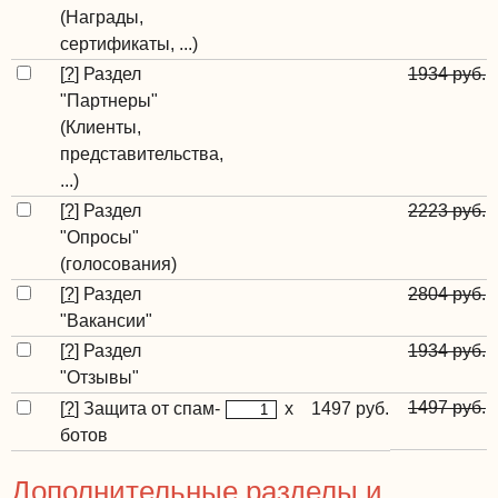
(Награды,
сертификаты, ...)
[
?
]
Раздел
1934 руб.
"Партнеры"
(Клиенты,
представительства,
...)
[
?
]
Раздел
2223 руб.
"Опросы"
(голосования)
[
?
]
Раздел
2804 руб.
"Вакансии"
[
?
]
Раздел
1934 руб.
"Отзывы"
1497 руб.
[
?
]
Защита от спам-
x
1497 руб.
ботов
Дополнительные разделы и