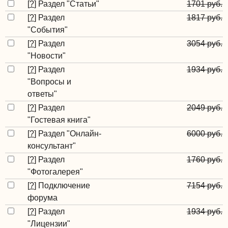
[
?
]
Раздел "Статьи"
1701 руб.
[
?
]
Раздел
1817 руб.
"События"
[
?
]
Раздел
3054 руб.
"Новости"
[
?
]
Раздел
1934 руб.
"Вопросы и
ответы"
[
?
]
Раздел
2049 руб.
"Гостевая книга"
[
?
]
Раздел "Онлайн-
6000 руб.
консультант"
[
?
]
Раздел
1760 руб.
"Фотогалерея"
[
?
]
Подключение
7154 руб.
форума
[
?
]
Раздел
1934 руб.
"Лицензии"