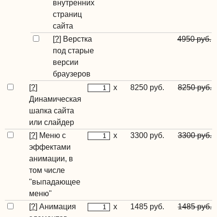
внутренних
страниц
сайта
[
?
]
Верстка
4950 руб.
под старые
версии
браузеров
[
?
]
x
8250 руб.
8250 руб.
Динамическая
шапка сайта
или слайдер
[
?
]
Меню с
x
3300 руб.
3300 руб.
эффектами
анимации, в
том числе
"выпадающее
меню"
[
?
]
Анимация
x
1485 руб.
1485 руб.