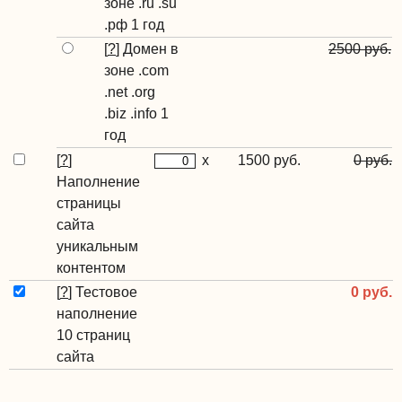
зоне .ru .su
.рф 1 год
[
?
]
Домен в
2500 руб.
зоне .com
.net .org
.biz .info 1
год
[
?
]
x
1500 руб.
0 руб.
Наполнение
страницы
сайта
уникальным
контентом
[
?
]
Тестовое
0 руб.
наполнение
10 страниц
сайта