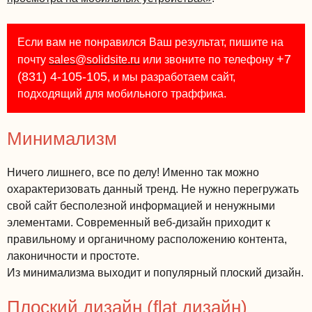
Если вам не понравился Ваш результат, пишите на
+7
почту
sales@solidsite.ru
или звоните по телефону
(831) 4-105-105
, и мы разработаем сайт,
подходящий для мобильного траффика.
Минимализм
Ничего лишнего, все по делу! Именно так можно
охарактеризовать данный тренд. Не нужно перегружать
свой сайт бесполезной информацией и ненужными
элементами. Современный веб-дизайн приходит к
правильному и органичному расположению контента,
лаконичности и простоте.
Из минимализма выходит и популярный плоский дизайн.
Плоский дизайн (flat дизайн)