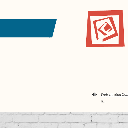
Web студия Со
п...